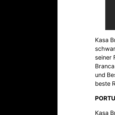
Kasa B
schwarz
seiner 
Branca 
und Bes
beste 
PORT
Kasa Br