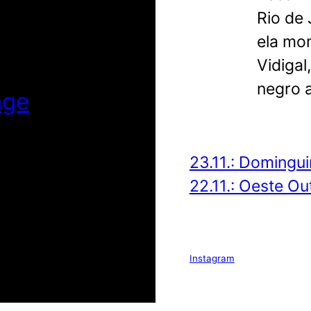
Rio de 
ela mom
Vidigal
negro a
nge
23.11.: Domingu
22.11.: Oeste Ou
Instagram