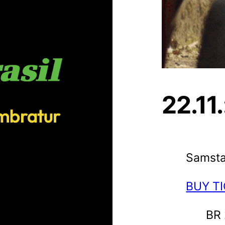
22.11
Samstag
BUY T
BR 