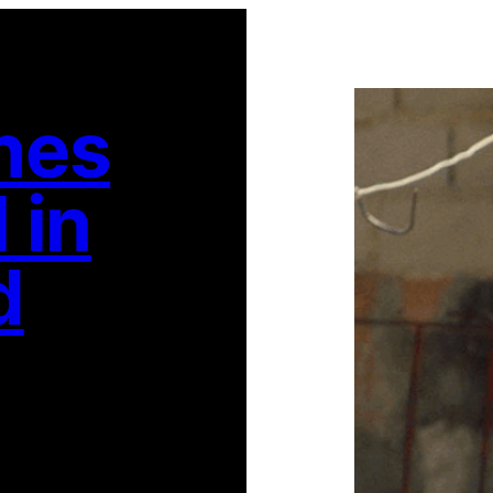
ches
 in
d